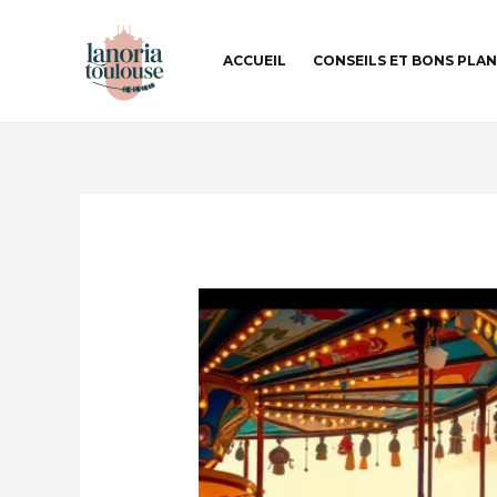
Aller
Navigation
au
des
ACCUEIL
CONSEILS ET BONS PLA
contenu
articles