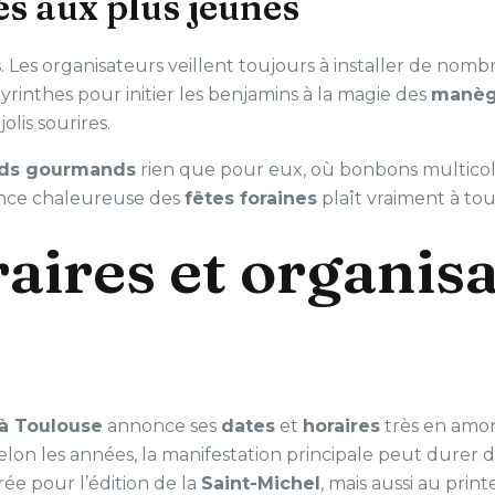
és aux plus jeunes
s. Les organisateurs veillent toujours à installer de nom
byrinthes pour initier les benjamins à la magie des
manèg
lis sourires.
nds gourmands
rien que pour eux, où bonbons multicol
nce chaleureuse des
fêtes foraines
plaît vraiment à tous
aires et organis
 à Toulouse
annonce ses
dates
et
horaires
très en amon
Selon les années, la manifestation principale peut durer 
ée pour l’édition de la
Saint-Michel
, mais aussi au pri