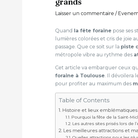
grands
Laisser un commentaire
/
Evenem
Quand
la fête foraine
pose ses s
lumières colorées et cris de joie 
passage. Que ce soit sur la
piste 
métropole vibre au rythme des
a
Cet article va embarquer ceux qu
foraine à Toulouse
. Il dévoilera 
pour profiter au maximum des
m
Table of Contents
Histoire et lieux emblématiques 
Pourquoi la fête de la Saint-Mich
Les autres sites prisés lors de
Les meilleures attractions et m
Quelles attractions pour les plu