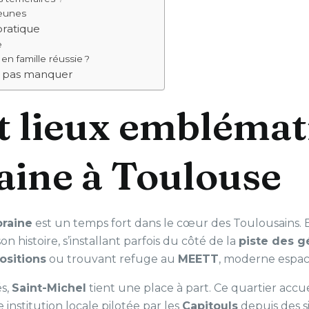
jeunes
pratique
e
n famille réussie ?
e pas manquer
et lieux emblémat
raine à Toulouse
oraine
est un temps fort dans le cœur des Toulousains. 
histoire, s’installant parfois du côté de la
piste des g
ositions
ou trouvant refuge au
MEETT
, moderne espac
és,
Saint-Michel
tient une place à part. Ce quartier accu
le institution locale pilotée par les
Capitouls
depuis des si