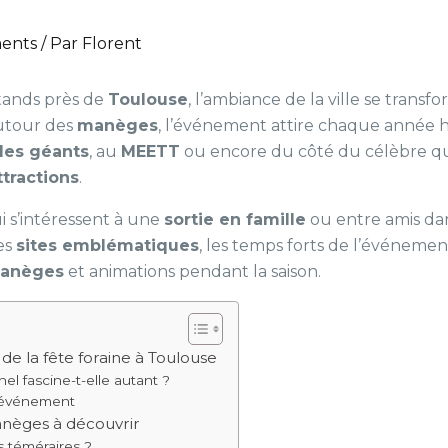
ents
/ Par
Florent
tands près de
Toulouse
, l’ambiance de la ville se transf
autour des
manèges
, l’événement attire chaque année 
des géants
, au
MEETT
ou encore du côté du célèbre q
ttractions
.
i s’intéressent à une
sortie en famille
ou entre amis dan
les
sites emblématiques
, les temps forts de l’événement
anèges
et animations pendant la saison.
de la fête foraine à Toulouse
el fascine-t-elle autant ?
 l’événement
anèges à découvrir
s téméraires ?