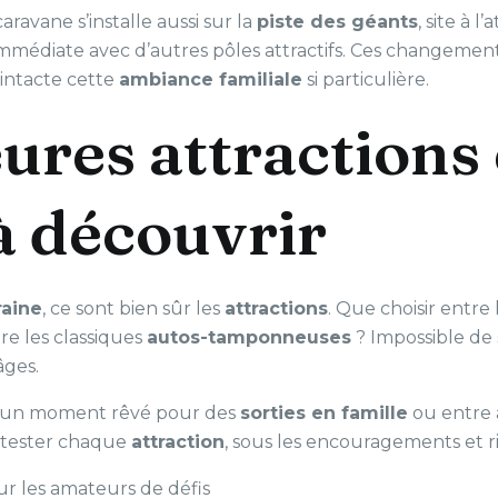
ravane s’installe aussi sur la
piste des géants
, site à 
 immédiate avec d’autres pôles attractifs. Ces changeme
 intacte cette
ambiance familiale
si particulière.
ures attractions 
 découvrir
raine
, ce sont bien sûr les
attractions
. Que choisir entre 
re les classiques
autos-tamponneuses
? Impossible de s
âges.
nt un moment rêvé pour des
sorties en famille
ou entre a
 tester chaque
attraction
, sous les encouragements et r
r les amateurs de défis